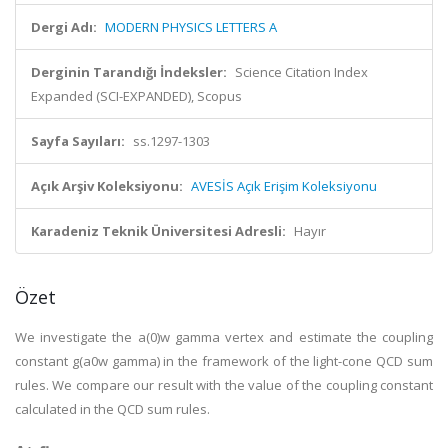
Dergi Adı:
MODERN PHYSICS LETTERS A
Derginin Tarandığı İndeksler:
Science Citation Index
Expanded (SCI-EXPANDED), Scopus
Sayfa Sayıları:
ss.1297-1303
Açık Arşiv Koleksiyonu:
AVESİS Açık Erişim Koleksiyonu
Karadeniz Teknik Üniversitesi Adresli:
Hayır
Özet
We investigate the a(0)w gamma vertex and estimate the coupling
constant g(a0w gamma) in the framework of the light-cone QCD sum
rules. We compare our result with the value of the coupling constant
calculated in the QCD sum rules.