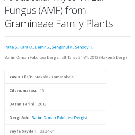
Fungus (AMF) from
Gramineae Family Plants
Palta Ş.
,
Kara Ö.
,
Demir S.
,
Şengönül K.
,
Şensoy H.
Bartın Orman Fakültesi Dergisi, cilt.15, ss.24-31, 2013 (Hakemli Dergi)
Yayın Türü:
Makale / Tam Makale
Cilt numarası:
15
Basım Tarihi:
2013
Dergi Adı:
Bartın Orman Fakültesi Dergisi
Sayfa Sayıları:
ss.24-31