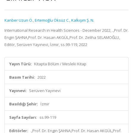
Kanber Uzun Ö.
,
Ertemoğlu Öksüz C.
,
Kalkışım Ş. N.
International Research in Health Sciences - December 2022, .,Prof. Dr.
Engin ŞAHNA,Prof. Dr. Hasan AKGÜL,Prof. Dr. Zeliha SELAMOĞLU,
Editör, Serüven Yayınevi, İzmir, ss.99-119, 2022
Yayın Türü:
Kitapta Bölüm / Mesleki Kitap
Basım Tarihi:
2022
Yayınevi:
Serüven Yayınevi
Basıldığı Şehir:
İzmir
Sayfa Sayıları:
ss.99-119
Editörler:
.,Prof. Dr. Engin ŞAHNA,Prof. Dr. Hasan AKGÜL,Prof.