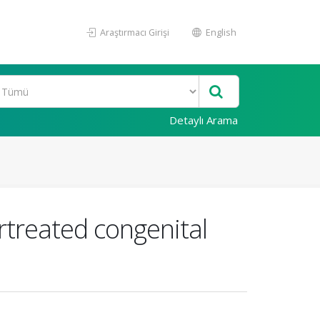
Araştırmacı Girişi
English
Detaylı Arama
ertreated congenital