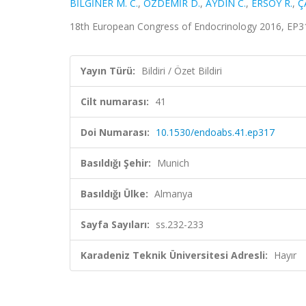
BİLGİNER M. C.
,
ÖZDEMİR D.
,
AYDIN C.
,
ERSOY R.
,
Ç
18th European Congress of Endocrinology 2016, EP317,
Yayın Türü:
Bildiri / Özet Bildiri
Cilt numarası:
41
Doi Numarası:
10.1530/endoabs.41.ep317
Basıldığı Şehir:
Munich
Basıldığı Ülke:
Almanya
Sayfa Sayıları:
ss.232-233
Karadeniz Teknik Üniversitesi Adresli:
Hayır