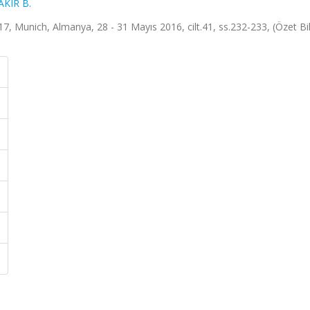
AKIR B.
 Munich, Almanya, 28 - 31 Mayıs 2016, cilt.41, ss.232-233, (Özet Bild