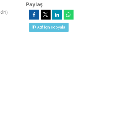
Paylaş
iri)
Atıf İçin Kopyala