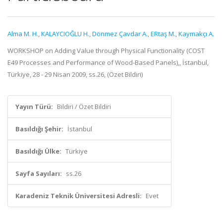
Alma M. H.
,
KALAYCIOĞLU H.
,
Dönmez Çavdar A.
,
ERtaş M.
,
Kaymakçı A.
WORKSHOP on Adding Value through Physical Functionality (COST
E49 Processes and Performance of Wood-Based Panels),, İstanbul,
Türkiye, 28 - 29 Nisan 2009, ss.26, (Özet Bildiri)
Yayın Türü:
Bildiri / Özet Bildiri
Basıldığı Şehir:
İstanbul
Basıldığı Ülke:
Türkiye
Sayfa Sayıları:
ss.26
Karadeniz Teknik Üniversitesi Adresli:
Evet