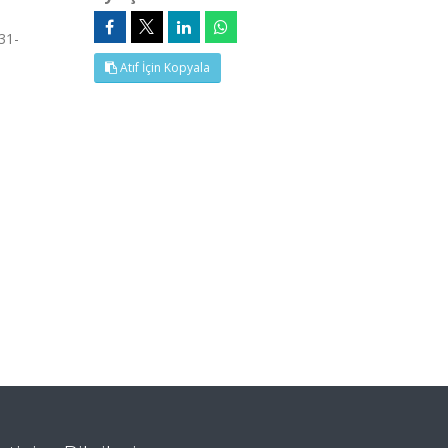
31-
Atıf İçin Kopyala