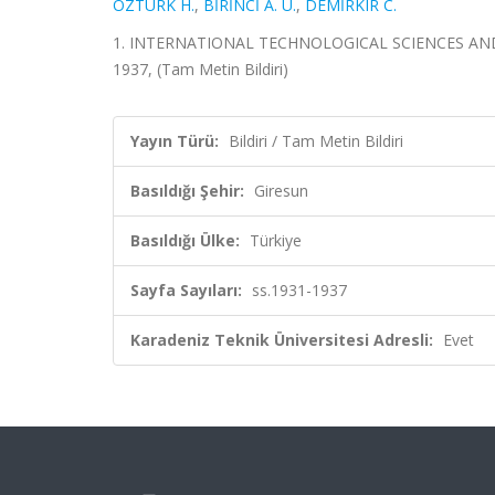
ÖZTÜRK H.
,
BİRİNCİ A. U.
,
DEMİRKIR C.
1. INTERNATIONAL TECHNOLOGICAL SCIENCES AND DE
1937, (Tam Metin Bildiri)
Yayın Türü:
Bildiri / Tam Metin Bildiri
Basıldığı Şehir:
Giresun
Basıldığı Ülke:
Türkiye
Sayfa Sayıları:
ss.1931-1937
Karadeniz Teknik Üniversitesi Adresli:
Evet