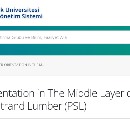
k Üniversitesi
Yönetim Sistemi
ER ORIENTATION IN THE M...
ientation in The Middle Laye
 Strand Lumber (PSL)