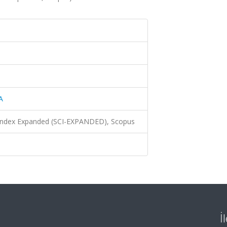
A
 Index Expanded (SCI-EXPANDED), Scopus
İ