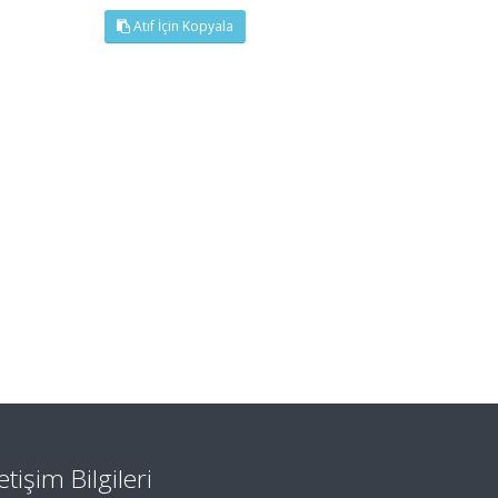
Atıf İçin Kopyala
letişim Bilgileri