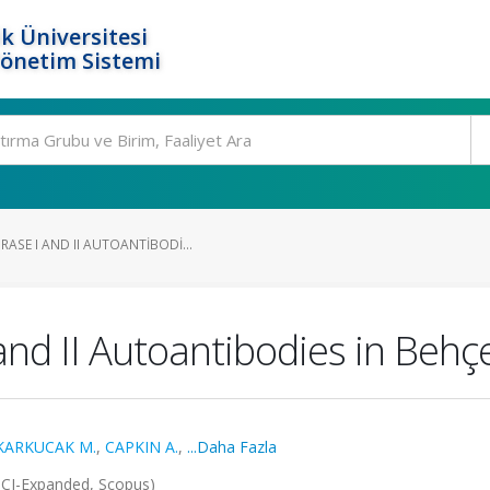
k Üniversitesi
Yönetim Sistemi
ASE I AND II AUTOANTIBODI...
nd II Autoantibodies in Behçe
KARKUCAK M.
,
CAPKIN A.
,
...Daha Fazla
CI-Expanded, Scopus)