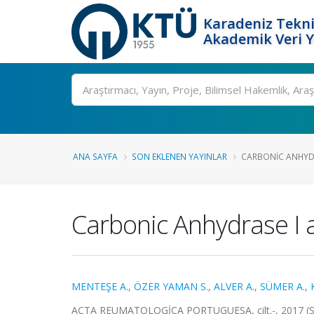
Karadeniz Tekni
Akademik Veri 
Ara
ANA SAYFA
SON EKLENEN YAYINLAR
CARBONIC ANHYDR
Carbonic Anhydrase I a
MENTEŞE A.
,
ÖZER YAMAN S.
,
ALVER A.
,
SÜMER A.
,
ACTA REUMATOLOGİCA PORTUGUESA, cilt.-, 2017 (S