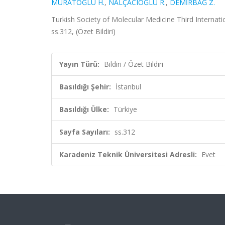
MURATOĞLU H.
,
NALÇACIOĞLU R.
,
DEMİRBAĞ Z.
Turkish Society of Molecular Medicine Third Internati
ss.312, (Özet Bildiri)
Yayın Türü:
Bildiri / Özet Bildiri
Basıldığı Şehir:
İstanbul
Basıldığı Ülke:
Türkiye
Sayfa Sayıları:
ss.312
Karadeniz Teknik Üniversitesi Adresli:
Evet