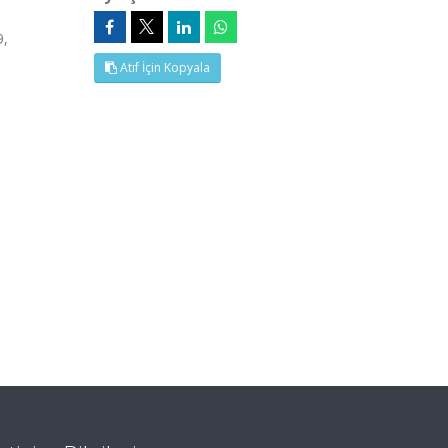
9,
Atıf İçin Kopyala