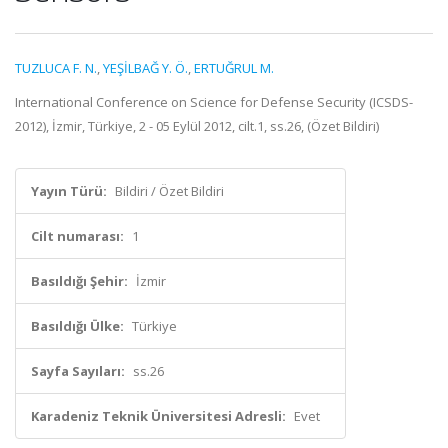
TUZLUCA F. N.
,
YEŞİLBAĞ Y. Ö.
,
ERTUĞRUL M.
International Conference on Science for Defense Security (ICSDS-
2012), İzmir, Türkiye, 2 - 05 Eylül 2012, cilt.1, ss.26, (Özet Bildiri)
Yayın Türü:
Bildiri / Özet Bildiri
Cilt numarası:
1
Basıldığı Şehir:
İzmir
Basıldığı Ülke:
Türkiye
Sayfa Sayıları:
ss.26
Karadeniz Teknik Üniversitesi Adresli:
Evet