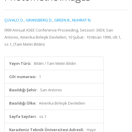
ÇUVALCI O.
,
GRANSBERG D.
,
GREEN B.
,
NUHRAT N.
I999 Annual ASEE Conference Proceeding, Session: 3659, San
Antonıo, Amerika Birleşik Devletleri, 10 Şubat - 10 Nisan 1999, cilt.1,
ss.1, (Tam Metin Bildiri)
Yayın Türü:
Bildiri / Tam Metin Bildiri
Cilt numarası:
1
Basıldığı Şehir:
San Antonıo
Basıldığı Ülke:
Amerika Birleşik Devletleri
Sayfa Sayıları:
ss.1
Karadeniz Teknik Üniversitesi Adresli:
Hayır