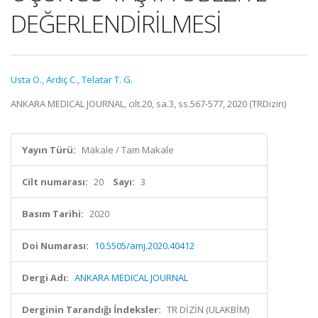
DEĞERLENDİRİLMESİ
Usta O.
,
Ardıç C.
,
Telatar T. G.
ANKARA MEDICAL JOURNAL, cilt.20, sa.3, ss.567-577, 2020 (TRDizin)
Yayın Türü:
Makale / Tam Makale
Cilt numarası:
20
Sayı:
3
Basım Tarihi:
2020
Doi Numarası:
10.5505/amj.2020.40412
Dergi Adı:
ANKARA MEDICAL JOURNAL
Derginin Tarandığı İndeksler:
TR DİZİN (ULAKBİM)