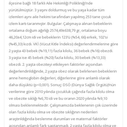
ilçesine bağlı 18 farklı Aile Hekimliği Polikliniği’nde
yürütülmüştür. 3 yaşını doldurmuş ve bu yaşa kadar tüm
izlemleri aynı aile hekimi tarafından yapılmış 253 tane çocuk
izlem kartı taranmıştır. Bulgular: Çalışmaya alınan bebeklerin
ortalama doğum ağırlığı 2574,49±638,79 gr, ortalama boyu
46,20±4,12cm idi ve bebeklerin 123’ü (%54, 66) erkek, 102’si
(%45,33) kızdı. VKİ (Vücut Kitle İndeksi) değerlendirmelerine göre
2.yaşta 43 bebek (%19,11) fazla kilolu, 36 bebek (%16) obezdi.
3.yaşta ise 45 bebek (%20) fazla kilolu, 30 bebek (%13,33)
obezdi. 2. yaşta obeziteyi etkileyen faktörler açısından
değerlendirildiğinde, 2.yaşta obez olarak belirlenen bebeklerin
anne hemoglobin değerleri, diğerlerine göre anlamlı olarak
daha düşüktü (p<0,001). Sonuç: DSÖ (Dünya Sağlık Örgütü)’nün
verilerine göre 2010 yılında çocukluk çağında fazla kilolu olma
ve obezite sıklığı %6,70 idi ve bu oranın 2020 yılında %9,10
olması beklenmektedir. Çalışmamızda beklenenin çok üzerinde
olan fazla kilolu olma ve obezite sıklığının nedenleri
araştırıldığında beslenme durumları ve maternal faktörler
açısından anlamlı fark saptanmadı. 2.yaşta fazla kilolu olma ve