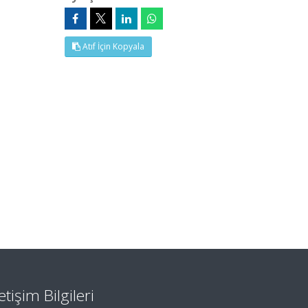
Atıf İçin Kopyala
letişim Bilgileri