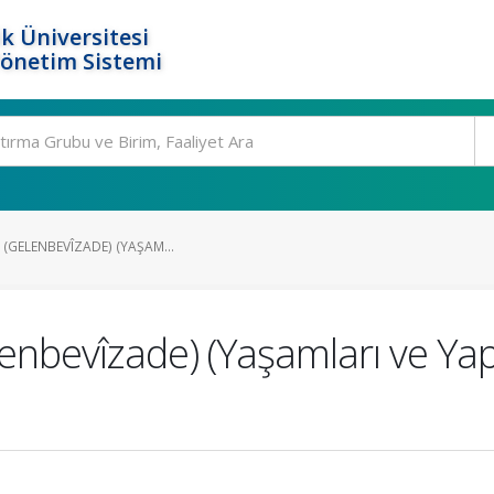
k Üniversitesi
Yönetim Sistemi
 (GELENBEVÎZADE) (YAŞAM...
nbevîzade) (Yaşamları ve Yapı