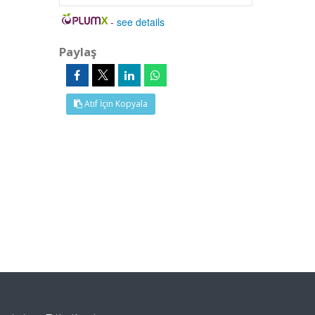
-
see details
Paylaş
Atıf İçin Kopyala