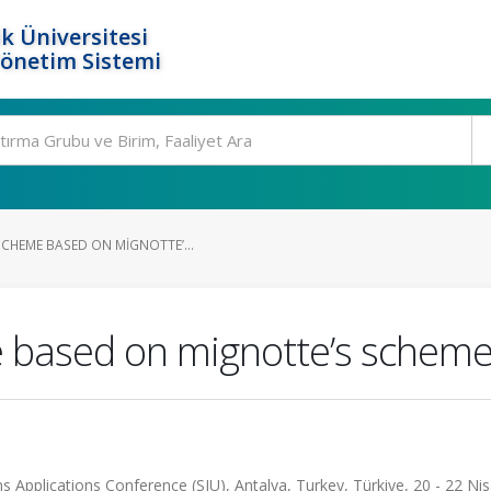
k Üniversitesi
Yönetim Sistemi
SCHEME BASED ON MIGNOTTE’...
e based on mignotte’s schem
Applications Conference (SIU), Antalya, Turkey, Türkiye, 20 - 22 Ni