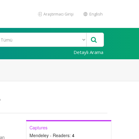
Araştırmacı Girişi
English
Detaylı Arama
e
Captures
Mendeley - Readers:
4
san