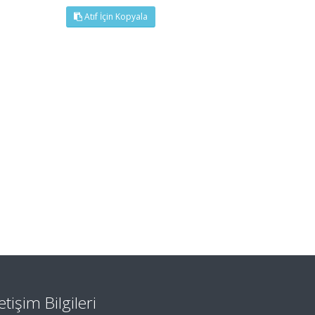
Atıf İçin Kopyala
letişim Bilgileri