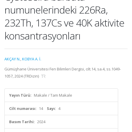
numunelerindeki 226Ra,
232Th, 137Cs ve 40K aktivite
konsantrasyonları
AKÇAY N.
,
KOBYA A. İ.
Gümüşhane Üniversitesi Fen Bilimleri Dergisi, cilt.14, sa.4, ss.1049-
1057, 2024 (TRDizin)
Yayın Türü:
Makale / Tam Makale
Cilt numarası:
14
Sayı:
4
Basım Tarihi:
2024