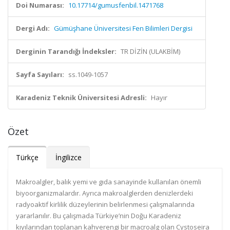
Doi Numarası:
10.17714/gumusfenbil.1471768
Dergi Adı:
Gümüşhane Üniversitesi Fen Bilimleri Dergisi
Derginin Tarandığı İndeksler:
TR DİZİN (ULAKBİM)
Sayfa Sayıları:
ss.1049-1057
Karadeniz Teknik Üniversitesi Adresli:
Hayır
Özet
Türkçe
İngilizce
Makroalgler, balık yemi ve gıda sanayinde kullanılan önemli
biyoorganizmalardır. Ayrıca makroalglerden denizlerdeki
radyoaktif kirlilik düzeylerinin belirlenmesi çalışmalarında
yararlanılır. Bu çalışmada Türkiye’nin Doğu Karadeniz
kıyılarından toplanan kahverengi bir macroalg olan Cystoseira