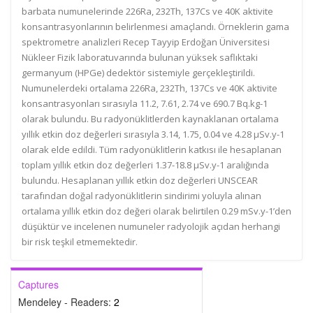
barbata numunelerinde 226Ra, 232Th, 137Cs ve 40K aktivite
konsantrasyonlarının belirlenmesi amaçlandı. Örneklerin gama
spektrometre analizleri Recep Tayyip Erdoğan Üniversitesi
Nükleer Fizik laboratuvarında bulunan yüksek saflıktaki
germanyum (HPGe) dedektör sistemiyle gerçekleştirildi.
Numunelerdeki ortalama 226Ra, 232Th, 137Cs ve 40K aktivite
konsantrasyonları sırasıyla 11.2, 7.61, 2.74 ve 690.7 Bq.kg-1
olarak bulundu. Bu radyonüklitlerden kaynaklanan ortalama
yıllık etkin doz değerleri sırasıyla 3.14, 1.75, 0.04 ve 4.28 µSv.y-1
olarak elde edildi. Tüm radyonüklitlerin katkısı ile hesaplanan
toplam yıllık etkin doz değerleri 1.37-18.8 µSv.y-1 aralığında
bulundu. Hesaplanan yıllık etkin doz değerleri UNSCEAR
tarafından doğal radyonüklitlerin sindirimi yoluyla alınan
ortalama yıllık etkin doz değeri olarak belirtilen 0.29 mSv.y-1’den
düşüktür ve incelenen numuneler radyolojik açıdan herhangi
bir risk teşkil etmemektedir.
Captures
Mendeley - Readers:
2