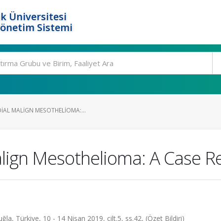
k Üniversitesi
Yönetim Sistemi
IAL MALIGN MESOTHELIOMA:...
align Mesothelioma: A Case R
rkiye, 10 - 14 Nisan 2019, cilt.5, ss.42, (Özet Bildiri)