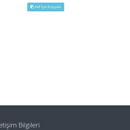
Atıf İçin Kopyala
letişim Bilgileri