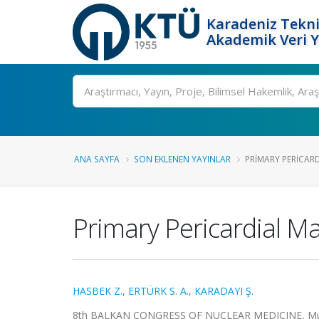
Karadeniz Tekni
Akademik Veri 
Ara
ANA SAYFA
SON EKLENEN YAYINLAR
PRIMARY PERICARD
Primary Pericardial M
HASBEK Z.
,
ERTÜRK S. A.
,
KARADAYI Ş.
8th BALKAN CONGRESS OF NUCLEAR MEDICINE, Muğla, Tü