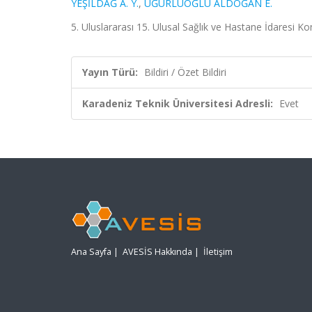
YEŞİLDAĞ A. Y.
,
UĞURLUOĞLU ALDOĞAN E.
5. Uluslararası 15. Ulusal Sağlık ve Hastane İdaresi Kon
Yayın Türü:
Bildiri / Özet Bildiri
Karadeniz Teknik Üniversitesi Adresli:
Evet
Ana Sayfa
|
AVESİS Hakkında
|
İletişim