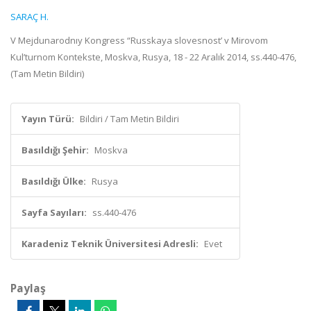
SARAÇ H.
V Mejdunarodnıy Kongress “Russkaya slovesnost’ v Mirovom
Kul’turnom Kontekste, Moskva, Rusya, 18 - 22 Aralık 2014, ss.440-476,
(Tam Metin Bildiri)
Yayın Türü:
Bildiri / Tam Metin Bildiri
Basıldığı Şehir:
Moskva
Basıldığı Ülke:
Rusya
Sayfa Sayıları:
ss.440-476
Karadeniz Teknik Üniversitesi Adresli:
Evet
Paylaş