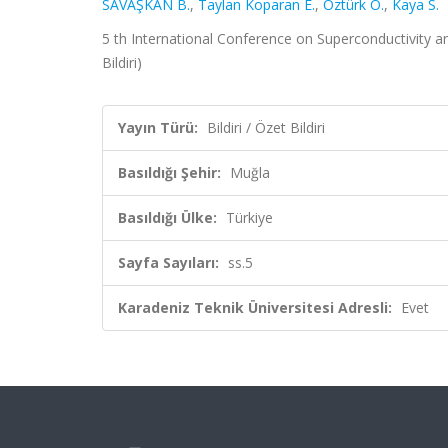
SAVAŞKAN B.
,
Taylan Koparan E.
,
Öztürk Ö.
,
Kaya S.
5 th International Conference on Superconductivity a
Bildiri)
Yayın Türü:
Bildiri / Özet Bildiri
Basıldığı Şehir:
Muğla
Basıldığı Ülke:
Türkiye
Sayfa Sayıları:
ss.5
Karadeniz Teknik Üniversitesi Adresli:
Evet