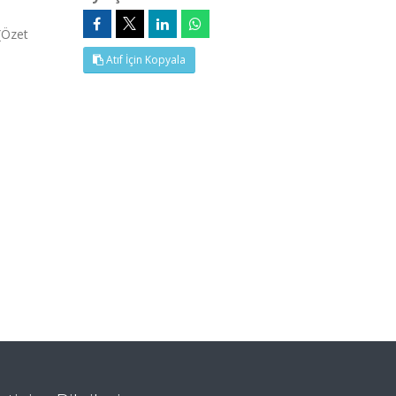
(Özet
Atıf İçin Kopyala