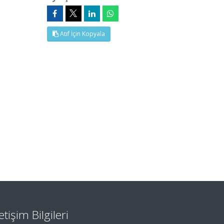
Atıf İçin Kopyala
letişim Bilgileri