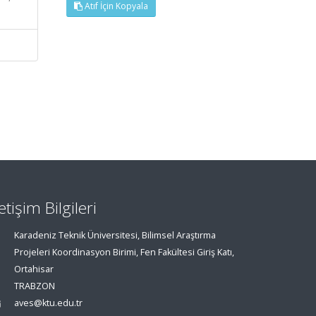
Atıf İçin Kopyala
letişim Bilgileri
Karadeniz Teknik Üniversitesi, Bilimsel Araştırma
Projeleri Koordinasyon Birimi, Fen Fakültesi Giriş Katı,
Ortahisar
TRABZON
aves@ktu.edu.tr