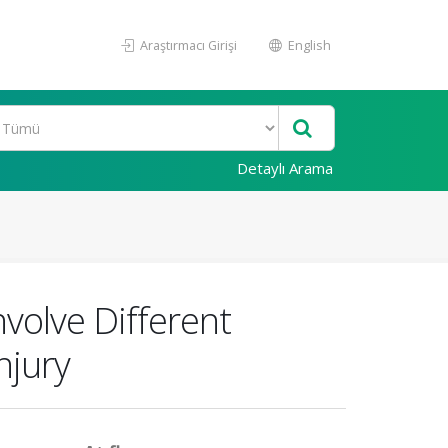
Araştırmacı Girişi
English
Detaylı Arama
volve Different
njury