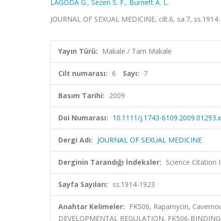
LAGODA G.
,
Sezen S. F.
,
Burnett A. L.
JOURNAL OF SEXUAL MEDICINE, cilt.6, sa.7, ss.1914
Yayın Türü:
Makale / Tam Makale
Cilt numarası:
6
Sayı:
7
Basım Tarihi:
2009
Doi Numarası:
10.1111/j.1743-6109.2009.01293.x
Dergi Adı:
JOURNAL OF SEXUAL MEDICINE
Derginin Tarandığı İndeksler:
Science Citation
Sayfa Sayıları:
ss.1914-1923
Anahtar Kelimeler:
FK506, Rapamycin, Caverno
DEVELOPMENTAL REGULATION, FK506-BINDING 