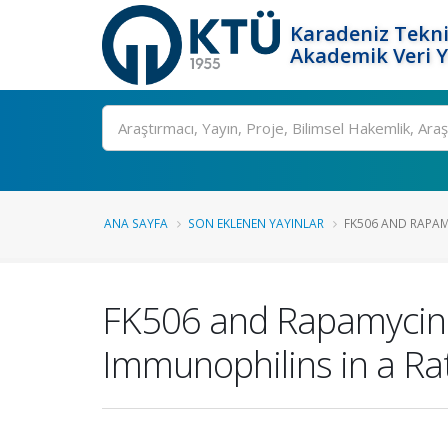
Karadeniz Tekni
Akademik Veri 
Ara
ANA SAYFA
SON EKLENEN YAYINLAR
FK506 AND RAPAM
FK506 and Rapamycin N
Immunophilins in a Ra