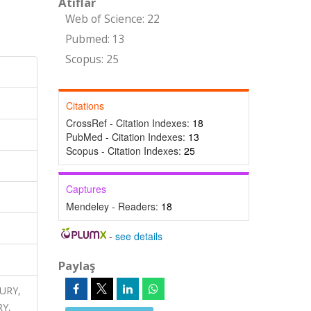
Atıflar
Web of Science: 22
Pubmed: 13
Scopus: 25
Citations
CrossRef - Citation Indexes:
18
PubMed - Citation Indexes:
13
Scopus - Citation Indexes:
25
Captures
Mendeley - Readers:
18
-
see details
Paylaş
JURY,
Y,