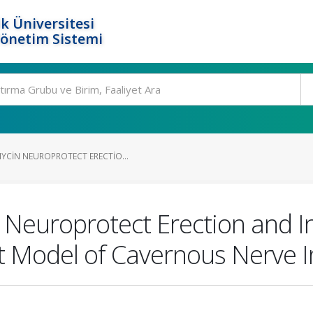
k Üniversitesi
Yönetim Sistemi
YCIN NEUROPROTECT ERECTIO...
europrotect Erection and In
t Model of Cavernous Nerve I