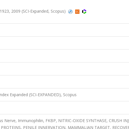
-1923, 2009 (SCI-Expanded, Scopus)
 Index Expanded (SCI-EXPANDED), Scopus
us Nerve, Immunophilin, FKBP, NITRIC-OXIDE SYNTHASE, CRUSH IN
PROTEINS, PENILE INNERVATION, MAMMALIAN TARGET, RECOVER