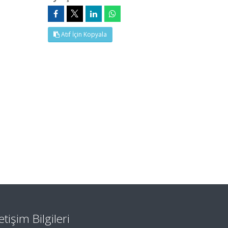
Atıf İçin Kopyala
letişim Bilgileri