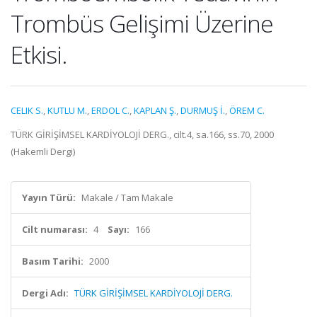
Trombüs Gelişimi Üzerine
Etkisi.
CELIK S.
,
KUTLU M.
,
ERDOL C.
,
KAPLAN Ş.
,
DURMUŞ İ.
,
ÖREM C.
TÜRK GİRİŞİMSEL KARDİYOLOJİ DERG., cilt.4, sa.166, ss.70, 2000
(Hakemli Dergi)
Yayın Türü:
Makale / Tam Makale
Cilt numarası:
4
Sayı:
166
Basım Tarihi:
2000
Dergi Adı:
TÜRK GİRİŞİMSEL KARDİYOLOJİ DERG.