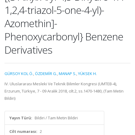
1,2,4-triazol-5-one-4-yl)-
Azomethin]-
Phenoxycarbonyl} Benzene
Derivatives
GÜRSOY KOL Ö.
,
ÖZDEMİR G.
,
MANAP S.
,
YÜKSEK H.
IV. Uluslararası Mesleki Ve Teknik Bilimler Kongresi (UMTEB-4),
Erzurum, Türkiye, 7 - 09 Aralık 2018, cilt.2, ss.1470-1480, (Tam Metin
Bildiri)
Yayın Türü:
Bildiri / Tam Metin Bildiri
Cilt numarası:
2