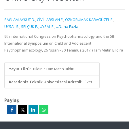
SAĞLAM AYKUT D.
,
CİVİL ARSLAN F.
,
ÖZKORUMAK KARAGÜZEL E.
,
UYSAL S.
,
SELÇUK E.
,
UYSAL E.
,
...Daha Fazla
9th International Congress on Psychopharmacology and the 5th
International Symposium on Child and Adolescent
Psychopharmacology, 26 Nisan - 30 Temmuz 2017, (Tam Metin Bildiri)
Yayın Türü:
Bildiri / Tam Metin Bildiri
Karadeniz Teknik Üniversitesi Adresli:
Evet
Paylaş