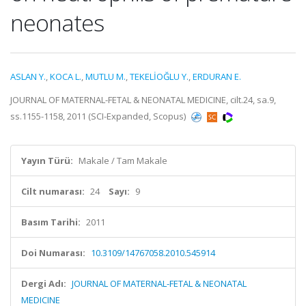
neonates
ASLAN Y.
,
KOCA L.
,
MUTLU M.
,
TEKELİOĞLU Y.
,
ERDURAN E.
JOURNAL OF MATERNAL-FETAL & NEONATAL MEDICINE, cilt.24, sa.9,
ss.1155-1158, 2011 (SCI-Expanded, Scopus)
Yayın Türü:
Makale / Tam Makale
Cilt numarası:
24
Sayı:
9
Basım Tarihi:
2011
Doi Numarası:
10.3109/14767058.2010.545914
Dergi Adı:
JOURNAL OF MATERNAL-FETAL & NEONATAL
MEDICINE