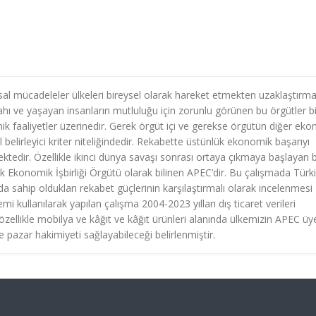
 mücadeleler ülkeleri bireysel olarak hareket etmekten uzaklaştırm
ahı ve yaşayan insanların mutluluğu için zorunlu görünen bu örgütler b
ik faaliyetler üzerinedir. Gerek örgüt içi ve gerekse örgütün diğer ek
belirleyici kriter niteliğindedir. Rekabette üstünlük ekonomik başarıyı
ektedir. Özellikle ikinci dünya savaşı sonrası ortaya çıkmaya başlayan 
k Ekonomik İşbirliği Örgütü olarak bilinen APEC’dir. Bu çalışmada Türk
 sahip oldukları rekabet güçlerinin karşılaştırmalı olarak incelenmesi
mi kullanılarak yapılan çalışma 2004-2023 yılları dış ticaret verileri
 özellikle mobilya ve kâğıt ve kâğıt ürünleri alanında ülkemizin APEC üy
e pazar hakimiyeti sağlayabileceği belirlenmiştir.