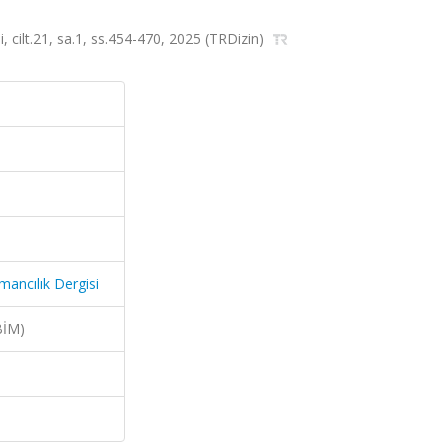
 cilt.21, sa.1, ss.454-470, 2025 (TRDizin)
ancılık Dergisi
BİM)