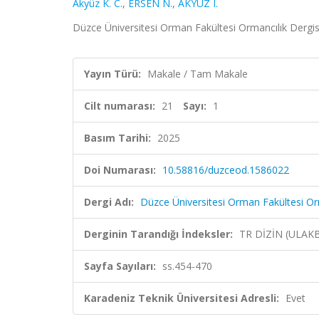
Akyüz K. C.
,
ERSEN N.
,
AKYÜZ I.
Düzce Üniversitesi Orman Fakültesi Ormancılık Dergisi,
Yayın Türü:
Makale / Tam Makale
Cilt numarası:
21
Sayı:
1
Basım Tarihi:
2025
Doi Numarası:
10.58816/duzceod.1586022
Dergi Adı:
Düzce Üniversitesi Orman Fakültesi Orm
Derginin Tarandığı İndeksler:
TR DİZİN (ULAK
Sayfa Sayıları:
ss.454-470
Karadeniz Teknik Üniversitesi Adresli:
Evet