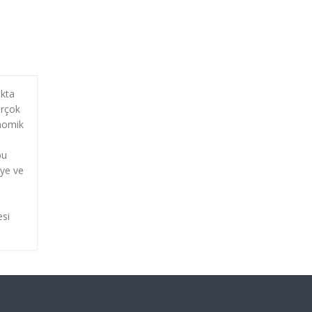
akta
irçok
onomik
bu
iye ve
esi