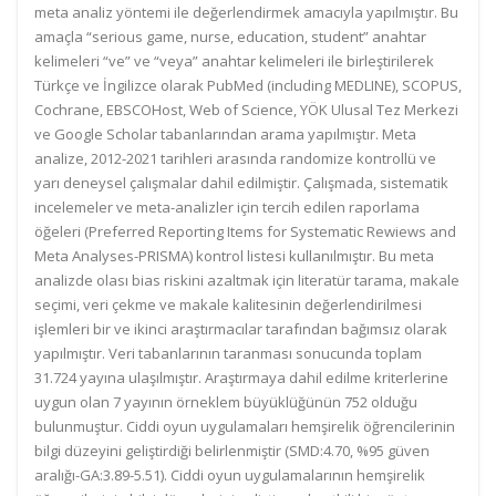
meta analiz yöntemi ile değerlendirmek amacıyla yapılmıştır. Bu
amaçla “serious game, nurse, education, student” anahtar
kelimeleri “ve” ve “veya” anahtar kelimeleri ile birleştirilerek
Türkçe ve İngilizce olarak PubMed (including MEDLINE), SCOPUS,
Cochrane, EBSCOHost, Web of Science, YÖK Ulusal Tez Merkezi
ve Google Scholar tabanlarından arama yapılmıştır. Meta
analize, 2012-2021 tarihleri arasında randomize kontrollü ve
yarı deneysel çalışmalar dahil edilmiştir. Çalışmada, sistematik
incelemeler ve meta-analizler için tercih edilen raporlama
öğeleri (Preferred Reporting Items for Systematic Rewiews and
Meta Analyses-PRISMA) kontrol listesi kullanılmıştır. Bu meta
analizde olası bias riskini azaltmak için literatür tarama, makale
seçimi, veri çekme ve makale kalitesinin değerlendirilmesi
işlemleri bir ve ikinci araştırmacılar tarafından bağımsız olarak
yapılmıştır. Veri tabanlarının taranması sonucunda toplam
31.724 yayına ulaşılmıştır. Araştırmaya dahil edilme kriterlerine
uygun olan 7 yayının örneklem büyüklüğünün 752 olduğu
bulunmuştur. Ciddi oyun uygulamaları hemşirelik öğrencilerinin
bilgi düzeyini geliştirdiği belirlenmiştir (SMD:4.70, %95 güven
aralığı-GA:3.89-5.51). Ciddi oyun uygulamalarının hemşirelik