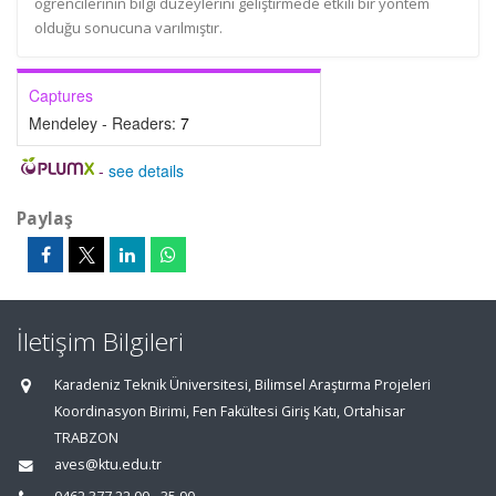
öğrencilerinin bilgi düzeylerini geliştirmede etkili bir yöntem
olduğu sonucuna varılmıştır.
Captures
Mendeley - Readers:
7
-
see details
Paylaş
İletişim Bilgileri
Karadeniz Teknik Üniversitesi, Bilimsel Araştırma Projeleri
Koordinasyon Birimi, Fen Fakültesi Giriş Katı, Ortahisar
TRABZON
aves@ktu.edu.tr