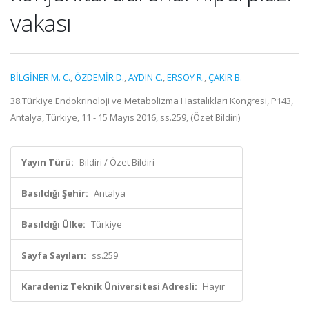
vakası
BİLGİNER M. C.
,
ÖZDEMİR D.
,
AYDIN C.
,
ERSOY R.
,
ÇAKIR B.
38.Türkiye Endokrinoloji ve Metabolizma Hastalıkları Kongresi, P143,
Antalya, Türkiye, 11 - 15 Mayıs 2016, ss.259, (Özet Bildiri)
Yayın Türü:
Bildiri / Özet Bildiri
Basıldığı Şehir:
Antalya
Basıldığı Ülke:
Türkiye
Sayfa Sayıları:
ss.259
Karadeniz Teknik Üniversitesi Adresli:
Hayır