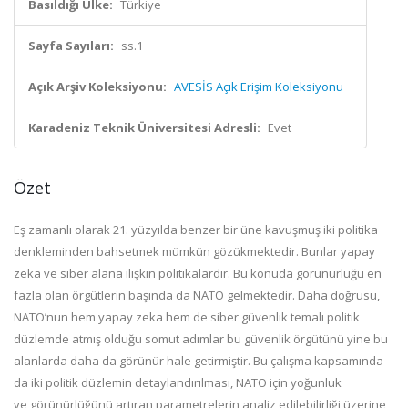
Basıldığı Ülke:
Türkiye
Sayfa Sayıları:
ss.1
Açık Arşiv Koleksiyonu:
AVESİS Açık Erişim Koleksiyonu
Karadeniz Teknik Üniversitesi Adresli:
Evet
Özet
Eş zamanlı olarak 21. yüzyılda benzer bir üne kavuşmuş iki politika
denklemi
nden bahsetmek mümkün gözükmektedir. Bunlar yapay
zeka ve siber alana ilişkin politikalardır. Bu konuda görünürlüğü en
fazla olan örgütlerin başında da NATO gelmektedir. Daha doğrusu,
NATO’nun
hem yapay zeka hem de siber güvenlik temalı politik
düzlemde
atmış oldu
ğu somut adımlar bu güvenlik örgütünü
yine bu
ala
nlarda
daha da görünür hale getirmiştir. Bu çalışma kapsamında
da iki politik düzlemin detaylandırılması, NATO için yoğunluk
ve
görünürlüğünü artıran parametrelerin analiz edilebilirliği üzerine