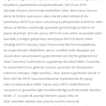
tespitlerin yapılabilmesi amaçlanmaktadır.
NATO
’nun 2016
yılındaki
Varşova Zirvesi
’
nde
m
üttefikler siber alanı hava, kara ve
deniz ile bir
likte
operasyon alanı olarak kabul et
mişerdi
. Bu
tanım
lam
a, NATO
’n
un siber savunmaya yaklaşımında önemli bir adım
ol
muş
ve
it
tifakın caydırıcılığı
açısından görünürlüğünü tekrar
ö
n
plana çıkarmıştı
. Zirvede ayrıca, NATO ile özel sektör arasındaki siber
alandaki
iş birliğini
geliştirmeyi amaçlayan NATO Endüstri Siber
Ortaklığı (NATO Industry Cyber Partnership
-
NICP)
’nın
başlatılması
da
öngörülmüştü.
Müttefikler ayrıca, özellikle kritik altyapı
lar
için
ulusal siber savunmaları
nı
güçlendirmek için 2023
’
te geliştirilen bir
Siber Savunma Taahhüdü
’nü
uygulamayı
da
kabul ettiler.
Esasında
bu durum NATO’nun gelecek vizyonu açısından bir dönüşümün
habercisi olmuştur. Diğer taraftan
, siber ala
nla
eşgüdümlü
olarak
21
Ekim 2021
’de
NATO Savunma Bakanları
toplantısında
ilk
yapay
zeka
stratejisi
kabul e
dildi.
Yapay
z
eka, NATO
m
üttefiklerinin
savunma ve güvenlikle
ilgili
önceliklendirdiği yedi teknolojik alandan
biridir.
2
1. yüzyılın ilk çeyreği biterken
yapay zeka ve
siber
alandaki
adım
lar
arka planda özel bir mesai de