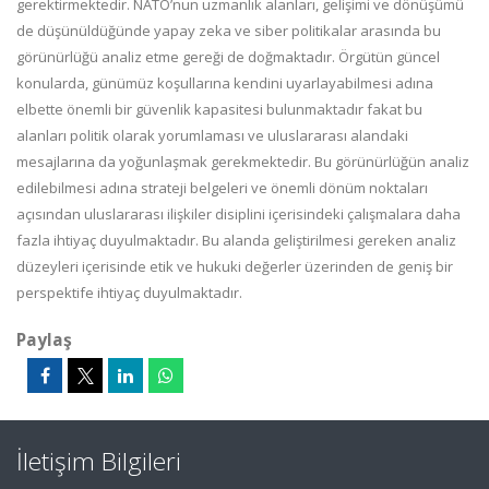
gerektirmektedir. NATO’nun uzmanlık alanları, gelişimi ve dönüşümü
de düşünüldüğünde yapay zeka ve siber politikalar arasında bu
görünürlüğü analiz etme gereği de doğmaktadır. Örgütün
güncel
konularda, günümüz koşullarına kendini
uyarlayabilmesi
adına
elbette önemli bir güvenlik kapasitesi bulunmaktadır fakat bu
alanları politik olarak yorumlaması ve uluslararası alandaki
mesajlarına da yoğunlaşmak gerekmektedir. Bu görünürlüğün analiz
edilebilmesi adına strateji belgeleri ve önemli dönüm noktaları
açısından uluslararası ilişkiler disiplini içerisinde
ki
çalışmalara daha
fazla ihtiyaç duyulmaktadır. Bu alanda geliştirilmesi gereken analiz
düzeyleri içerisinde etik ve hukuki değerler üzeri
nden de geniş bir
perspektife ihtiyaç duyulmaktadır.
Paylaş
İletişim Bilgileri