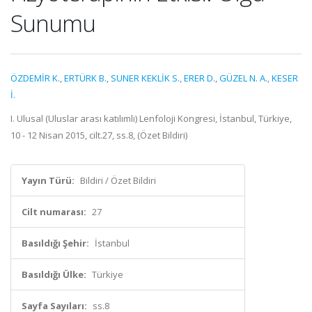
Sunumu
ÖZDEMİR K.
,
ERTÜRK B.
,
SUNER KEKLİK S.
,
ERER D.
,
GÜZEL N. A.
,
KESER
İ.
I. Ulusal (Uluslar arası katılımlı) Lenfoloji Kongresi, İstanbul, Türkiye,
10 - 12 Nisan 2015, cilt.27, ss.8, (Özet Bildiri)
Yayın Türü:
Bildiri / Özet Bildiri
Cilt numarası:
27
Basıldığı Şehir:
İstanbul
Basıldığı Ülke:
Türkiye
Sayfa Sayıları:
ss.8