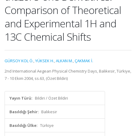
Comparison of Theoretical
and Experimental 1H and
13C Chemical Shifts
GÜRSOY KOL Ö.
,
YÜKSEK H.
,
ALKAN M.
,
ÇAKMAK İ.
2nd International Aegean Physical Chemistry Days, Balıkesir, Türkiye,
7 - 10 Ekim 2004, ss.63, (Özet Bildiri)
Yayın Türü:
Bildiri / Özet Bildiri
Basıldığı Şehir:
Balıkesir
Basıldığı Ülke:
Türkiye