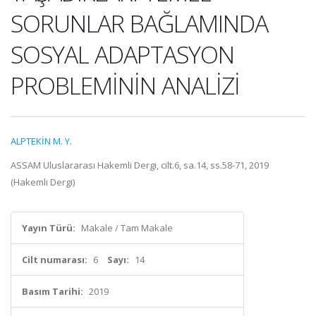
SORUNLAR BAĞLAMINDA
SOSYAL ADAPTASYON
PROBLEMİNİN ANALİZİ
ALPTEKİN M. Y.
ASSAM Uluslararası Hakemli Dergi, cilt.6, sa.14, ss.58-71, 2019
(Hakemli Dergi)
Yayın Türü:
Makale / Tam Makale
Cilt numarası:
6
Sayı:
14
Basım Tarihi:
2019