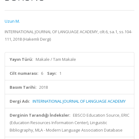
Uzun M.
INTERNATIONAL JOURNAL OF LANGUAGE ACADEMY, cilt.6, sa.1, ss.104-
111, 2018 (Hakemli Dergi)
Yayın Türü:
Makale / Tam Makale
Cilt numarası:
6
Sayı:
1
Basım Tarihi:
2018
Dergi Adı:
INTERNATIONAL JOURNAL OF LANGUAGE ACADEMY
Derginin Tarandığı İndeksler:
EBSCO Education Source, ERIC
(Education Resources Information Center), Linguistic
Bibliography, MLA - Modern Language Association Database