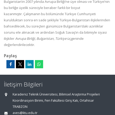
Bulgaristan’ın 2007 yılında Avrupa Birliği’ne üye olması ve Türkiye’nin
bu birliğe üyelik süreciyle beraber farklı bir boyut
kazanmıştır.
Çalışmanın bu bölümünde Türkiye Cumhuriyeti
kurulduktan sonra en sade şekliyle Türkiye-Bulgaristan ilişkilerinden
bahsedilecek, bu süreçten günümüze Bulgaristan’daki azınlıklar
sorunu ele alınacak ve ardından Soğuk Savaş’ın da bitimiyle siyasi
ilişkiler
Avrupa Birliği, Bulgaristan, Türkiye
üçgeninde
değerlendirilecektir.
Paylaş
İletişim Bilgileri
Karadeniz Teknik Üniversitesi, Bilimsel Araştırma Projeleri
Koordinasyon Birimi, Fen Fakültesi Giriş Katı, Ortahisar
TRABZON
aves@ktu.edu.tr