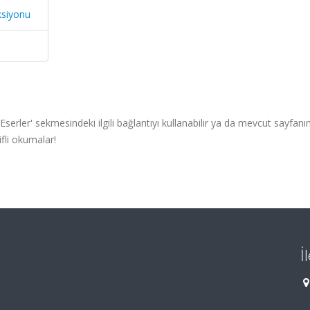
ksiyonu
serler' sekmesindeki ilgili bağlantıyı kullanabilir ya da mevcut sayfanın
fli okumalar!
İ