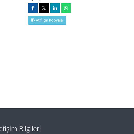
Atıf İçin Kopyala
letişim Bilgileri