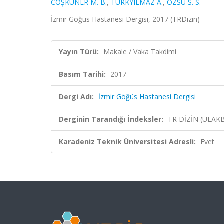
COŞKUNER M. B.
,
TÜRKYILMAZ A.
,
ÖZSU S. S.
İzmir Göğüs Hastanesi Dergisi, 2017 (TRDizin)
Yayın Türü:
Makale / Vaka Takdimi
Basım Tarihi:
2017
Dergi Adı:
İzmir Göğüs Hastanesi Dergisi
Derginin Tarandığı İndeksler:
TR DİZİN (ULAK
Karadeniz Teknik Üniversitesi Adresli:
Evet