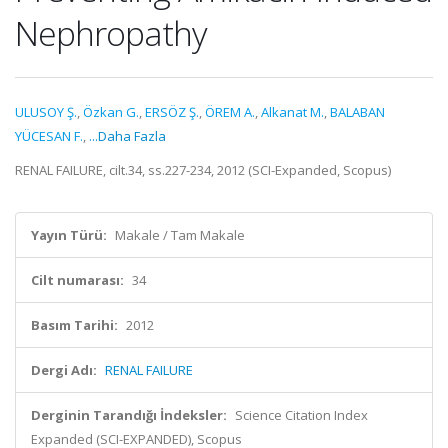
Nephropathy
ULUSOY Ş.
,
Özkan G.
,
ERSÖZ Ş.
,
ÖREM A.
,
Alkanat M.
,
BALABAN
YÜCESAN F.
,
...Daha Fazla
RENAL FAILURE, cilt.34, ss.227-234, 2012 (SCI-Expanded, Scopus)
Yayın Türü:
Makale / Tam Makale
Cilt numarası:
34
Basım Tarihi:
2012
Dergi Adı:
RENAL FAILURE
Derginin Tarandığı İndeksler:
Science Citation Index
Expanded (SCI-EXPANDED), Scopus