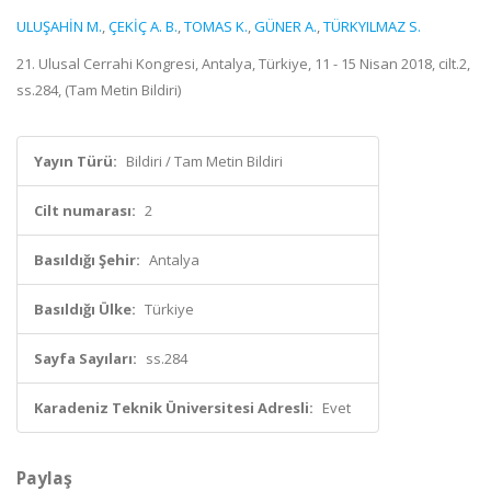
ULUŞAHİN M.
,
ÇEKİÇ A. B.
,
TOMAS K.
,
GÜNER A.
,
TÜRKYILMAZ S.
21. Ulusal Cerrahi Kongresi, Antalya, Türkiye, 11 - 15 Nisan 2018, cilt.2,
ss.284, (Tam Metin Bildiri)
Yayın Türü:
Bildiri / Tam Metin Bildiri
Cilt numarası:
2
Basıldığı Şehir:
Antalya
Basıldığı Ülke:
Türkiye
Sayfa Sayıları:
ss.284
Karadeniz Teknik Üniversitesi Adresli:
Evet
Paylaş