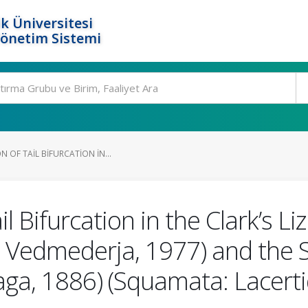
k Üniversitesi
Yönetim Sistemi
N OF TAIL BIFURCATION IN...
il Bifurcation in the Clark’s L
 Vedmederja, 1977) and the Sp
aga, 1886) (Squamata: Lacert