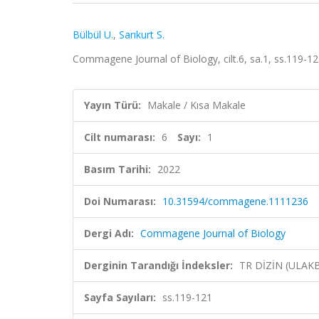
Bülbül U.
,
Sarıkurt S.
Commagene Journal of Biology, cilt.6, sa.1, ss.119-12
Yayın Türü:
Makale / Kısa Makale
Cilt numarası:
6
Sayı:
1
Basım Tarihi:
2022
Doi Numarası:
10.31594/commagene.1111236
Dergi Adı:
Commagene Journal of Biology
Derginin Tarandığı İndeksler:
TR DİZİN (ULAK
Sayfa Sayıları:
ss.119-121