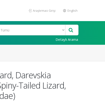
Araştırmacı Girişi
English
Detaylı Arama
izard, Darevskia
iny-Tailed Lizard,
idae)