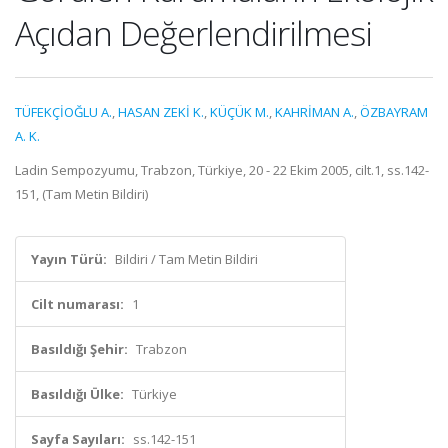
Açıdan Değerlendirilmesi
TÜFEKÇİOĞLU A.
,
HASAN ZEKİ K.
,
KÜÇÜK M.
,
KAHRİMAN A.
,
ÖZBAYRAM
A. K.
Ladin Sempozyumu, Trabzon, Türkiye, 20 - 22 Ekim 2005, cilt.1, ss.142-
151, (Tam Metin Bildiri)
Yayın Türü:
Bildiri / Tam Metin Bildiri
Cilt numarası:
1
Basıldığı Şehir:
Trabzon
Basıldığı Ülke:
Türkiye
Sayfa Sayıları:
ss.142-151