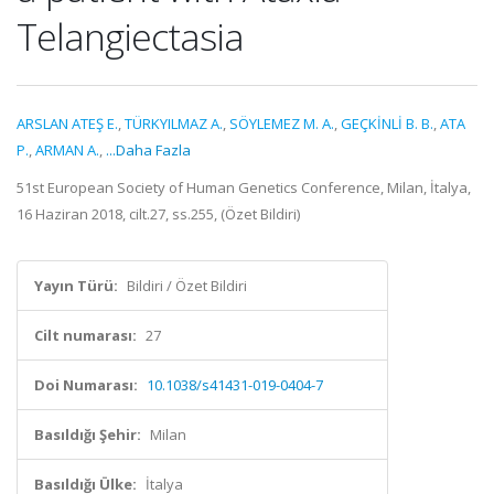
Telangiectasia
ARSLAN ATEŞ E.
,
TÜRKYILMAZ A.
,
SÖYLEMEZ M. A.
,
GEÇKİNLİ B. B.
,
ATA
P.
,
ARMAN A.
,
...Daha Fazla
51st European Society of Human Genetics Conference, Milan, İtalya,
16 Haziran 2018, cilt.27, ss.255, (Özet Bildiri)
Yayın Türü:
Bildiri / Özet Bildiri
Cilt numarası:
27
Doi Numarası:
10.1038/s41431-019-0404-7
Basıldığı Şehir:
Milan
Basıldığı Ülke:
İtalya