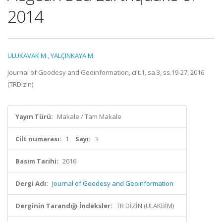
2014
ULUKAVAK M.
,
YALÇINKAYA M.
Journal of Geodesy and Geoinformation, cilt.1, sa.3, ss.19-27, 2016
(TRDizin)
Yayın Türü:
Makale / Tam Makale
Cilt numarası:
1
Sayı:
3
Basım Tarihi:
2016
Dergi Adı:
Journal of Geodesy and Geoinformation
Derginin Tarandığı İndeksler:
TR DİZİN (ULAKBİM)