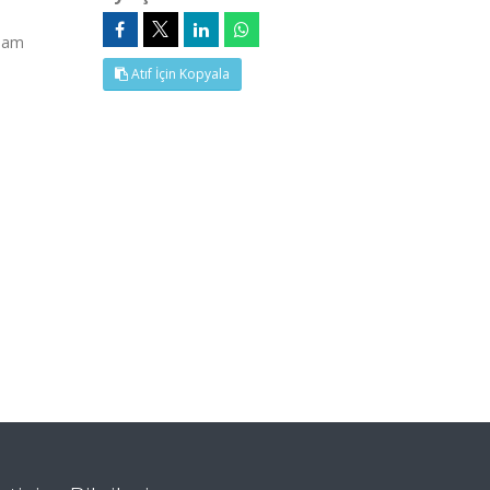
(Tam
Atıf İçin Kopyala