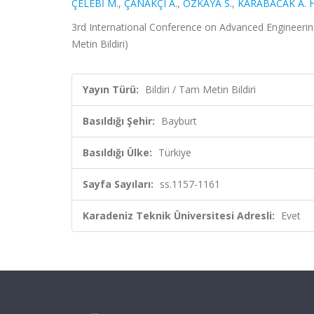
ÇELEBİ M.
,
ÇANAKÇI A.
,
ÖZKAYA S.
,
KARABACAK A. H
3rd International Conference on Advanced Engineering
Metin Bildiri)
Yayın Türü:
Bildiri / Tam Metin Bildiri
Basıldığı Şehir:
Bayburt
Basıldığı Ülke:
Türkiye
Sayfa Sayıları:
ss.1157-1161
Karadeniz Teknik Üniversitesi Adresli:
Evet