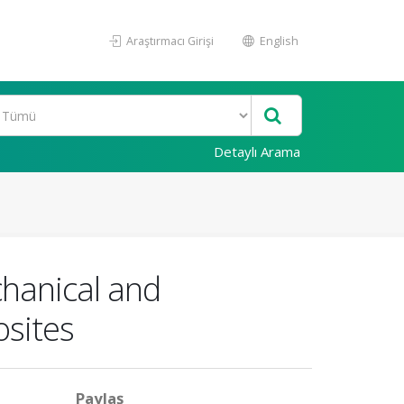
Araştırmacı Girişi
English
Detaylı Arama
chanical and
osites
Paylaş