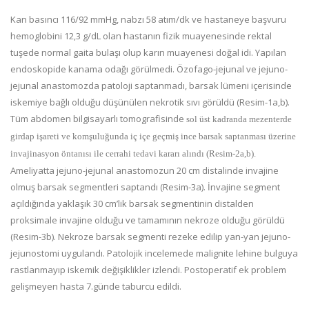
Kan basıncı 116/92 mmHg, nabzı 58 atım/dk ve hastaneye başvuru
hemoglobini 12,3 g/dL olan hastanın fizik muayenesinde rektal
tuşede normal gaita bulaşı olup karın muayenesi doğal idi. Yapılan
endoskopide kanama odağı görülmedi. Özofago-jejunal ve jejuno-
jejunal anastomozda patoloji saptanmadı, barsak lümeni içerisinde
iskemiye bağlı olduğu düşünülen nekrotik sıvı görüldü (Resim-1a,b).
Tüm abdomen bilgisayarlı tomografisinde
sol üst kadranda mezenterde
girdap işareti ve komşuluğunda iç içe geçmiş ince barsak saptanması üzerine
invajinasyon öntanısı ile cerrahi tedavi kararı alındı (Resim-2a,b).
Ameliyatta jejuno-jejunal anastomozun 20 cm distalinde invajine
olmuş barsak segmentleri saptandı (Resim-3a). İnvajine segment
açıldığında yaklaşık 30 cm’lik barsak segmentinin distalden
proksimale invajine olduğu ve tamamının nekroze olduğu görüldü
(Resim-3b). Nekroze barsak segmenti rezeke edilip yan-yan jejuno-
jejunostomi uygulandı. Patolojik incelemede malignite lehine bulguya
rastlanmayıp iskemik değişiklikler izlendi. Postoperatif ek problem
gelişmeyen hasta 7.günde taburcu edildi.