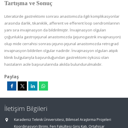
Tartışma ve Sonuç
Literatürde gastrektomi sonrası anastomozla ilgili komplikasyonlar
arasında darlık, tıkanıklık, afferent ve efferent loop sendromlarının
yanı sıra invajinasyon da bildirilmiştir. İnvajinasyon olguları
çoğunlukla gastrojejunal anastomozda (jejunogastrik invajinasyon)
olup mide cerrahisi sonrası jejuno-jejunal anastomozda retrograd
invajinasyon bildirilen olgular nadirdir. İnvajinasyon olguları atipik
klinik bulgularıyla başvurduğundan gastrektomi öyküsü olan
hastaların acile başvurularında akılda bulundurulmalıdır.
Paylaş
İletişim Bilgileri
Karadeniz Teknik Üniversitesi, Bilimsel Araştırma Projeleri
Koordinasyon Birimi, Fen Fakültesi Giriş Katı, Ortahisar