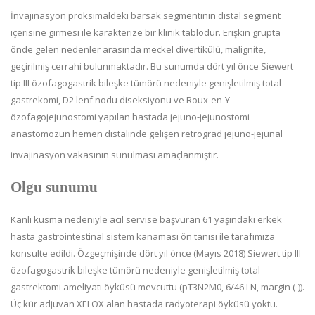
İnvajinasyon proksimaldeki barsak segmentinin distal segment
içerisine girmesi ile karakterize bir klinik tablodur. E
rişkin grupta
önde gelen nedenler arasında meckel divertikülü, malignite,
geçirilmiş cerrahi bulunmaktadır. Bu sunumda dört yıl önce Siewert
tip III özofagogastrik bileşke tümörü nedeniyle genişletilmiş total
gastrekomi, D2 lenf nodu diseksiyonu ve Roux-en-Y
özofagojejunostomi yapılan hastada jejuno-jejunostomi
anastomozun hemen distalinde gelişen retrograd jejuno-jejunal
invajinasyon vakasının sunulması amaçlanmıştır.
Olgu sunumu
Kanlı kusma nedeniyle acil servise başvuran 61 yaşındaki erkek
hasta gastrointestinal sistem kanaması ön tanısı ile tarafımıza
konsulte edildi. Özgeçmişinde dört yıl önce (Mayıs 2018)
Siewert tip III
özofagogastrik bileşke tümörü nedeniyle genişletilmiş total
gastrektomi ameliyatı öyküsü mevcuttu (pT3N2M0, 6/46 LN, margin (-)).
Üç kür adjuvan XELOX alan hastada radyoterapi öyküsü yoktu.