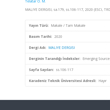
Telatar O. M.
MALIYE DERGISI, sa.179, ss.106-117, 2020 (ESCI, TRD
Yayın Türü:
Makale / Tam Makale
Basım Tarihi:
2020
Dergi Adı:
MALIYE DERGISI
Derginin Tarandığı İndeksler:
Emerging Sources
Sayfa Sayıları:
ss.106-117
Karadeniz Teknik Üniversitesi Adresli:
Hayır