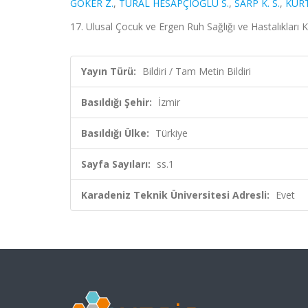
GÖKER Z.
,
TURAL HESAPÇIOĞLU S.
,
SARP K. S.
,
KURT
17. Ulusal Çocuk ve Ergen Ruh Sağlığı ve Hastalıkları K
Yayın Türü:
Bildiri / Tam Metin Bildiri
Basıldığı Şehir:
İzmir
Basıldığı Ülke:
Türkiye
Sayfa Sayıları:
ss.1
Karadeniz Teknik Üniversitesi Adresli:
Evet