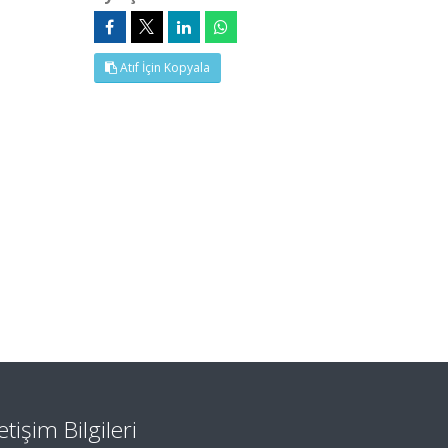
Atıf İçin Kopyala
letişim Bilgileri