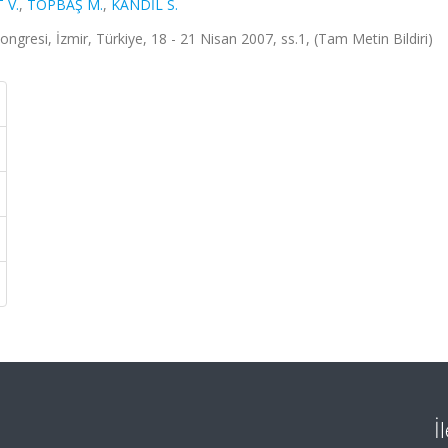
 V.
,
TOPBAŞ M.
,
KANDİL S.
ongresi, İzmir, Türkiye, 18 - 21 Nisan 2007, ss.1, (Tam Metin Bildiri)
İ