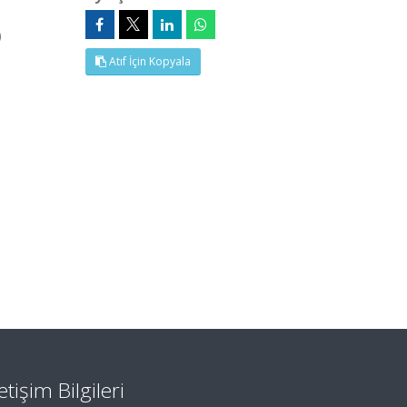
)
Atıf İçin Kopyala
letişim Bilgileri