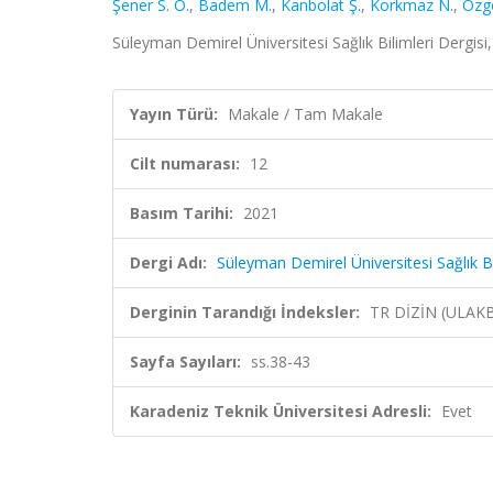
Şener S. Ö.
,
Badem M.
,
Kanbolat Ş.
,
Korkmaz N.
,
Özg
Süleyman Demirel Üniversitesi Sağlık Bilimleri Dergisi,
Yayın Türü:
Makale / Tam Makale
Cilt numarası:
12
Basım Tarihi:
2021
Dergi Adı:
Süleyman Demirel Üniversitesi Sağlık Bi
Derginin Tarandığı İndeksler:
TR DİZİN (ULAK
Sayfa Sayıları:
ss.38-43
Karadeniz Teknik Üniversitesi Adresli:
Evet