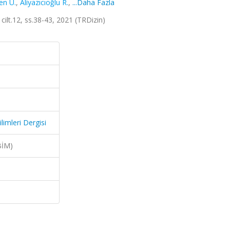
en U.
,
Aliyazıcıoğlu R.
,
...Daha Fazla
 cilt.12, ss.38-43, 2021 (TRDizin)
limleri Dergisi
BİM)