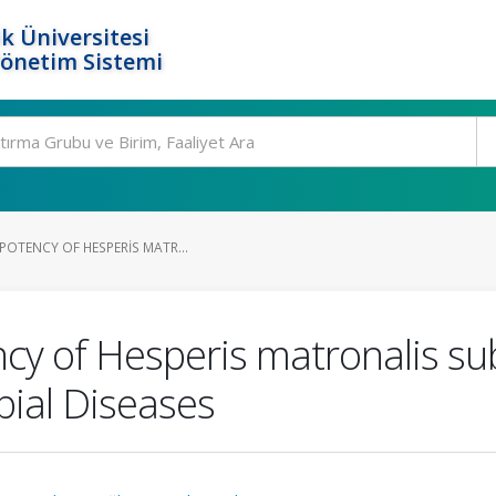
k Üniversitesi
Yönetim Sistemi
POTENCY OF HESPERIS MATR...
cy of Hesperis matronalis sub
bial Diseases