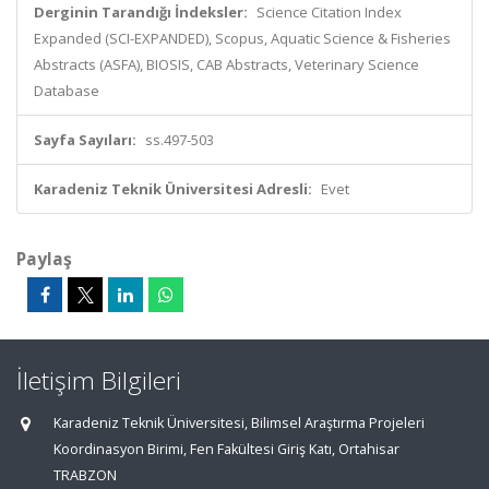
Derginin Tarandığı İndeksler:
Science Citation Index
Expanded (SCI-EXPANDED), Scopus, Aquatic Science & Fisheries
Abstracts (ASFA), BIOSIS, CAB Abstracts, Veterinary Science
Database
Sayfa Sayıları:
ss.497-503
Karadeniz Teknik Üniversitesi Adresli:
Evet
Paylaş
İletişim Bilgileri
Karadeniz Teknik Üniversitesi, Bilimsel Araştırma Projeleri
Koordinasyon Birimi, Fen Fakültesi Giriş Katı, Ortahisar
TRABZON